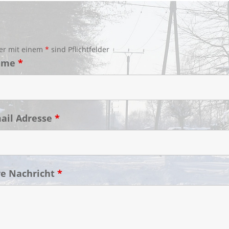
er mit einem
*
sind Pflichtfelder
ame
*
ail Adresse
*
re Nachricht
*