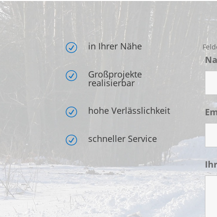
in Ihrer Nähe
R
Feld
N
Großprojekte
R
realisierbar
hohe Verlässlichkeit
Em
R
schneller Service
R
Ih