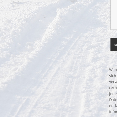
Wenn
sich
verw
rech
jede
Date
entf
Info